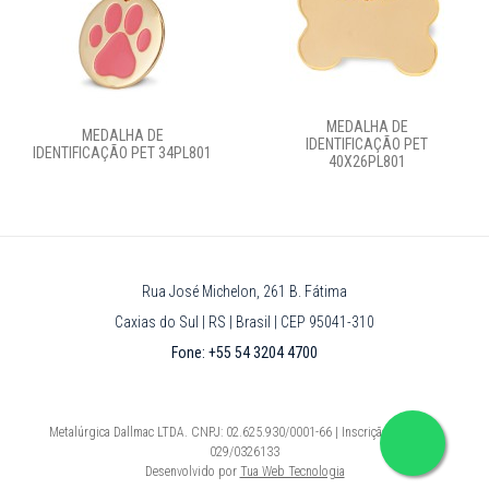
MEDALHA DE
MEDALHA DE
IDENTIFICAÇÃO PET
IDENTIFICAÇÃO PET 34PL801
40X26PL801
Rua José Michelon, 261 B. Fátima
Caxias do Sul | RS | Brasil | CEP 95041-310
Fone: +55 54 3204 4700
Metalúrgica Dallmac LTDA. CNPJ: 02.625.930/0001-66 | Inscrição Estadual:
029/0326133
Desenvolvido por
Tua Web Tecnologia