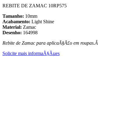
REBITE DE ZAMAC 10RP575
Tamanho:
10mm
Acabamento:
Light Shine
Material:
Zamac
Desenho:
164998
Rebite de Zamac para aplicaÃ§Ã£o em roupas.Â
Solicite mais informaÃ§Ãµes