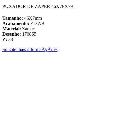
PUXADOR DE ZÃPER 46X7PX791
Tamanho:
46X7mm
Acabamento:
ZD AB
Material:
Zamac
Desenho:
170865
Z:
33
Solicite mais informaÃ§Ãµes