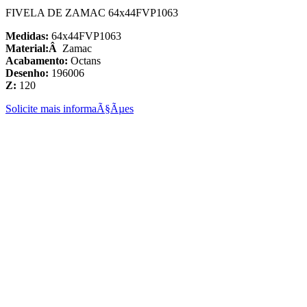
FIVELA DE ZAMAC 64x44FVP1063
Medidas:
64x44FVP1063
Material:Â
Zamac
Acabamento:
Octans
Desenho:
196006
Z:
120
Solicite mais informaÃ§Ãµes