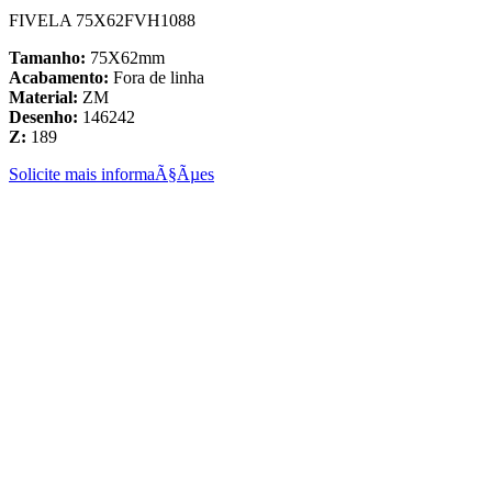
FIVELA 75X62FVH1088
Tamanho:
75X62mm
Acabamento:
Fora de linha
Material:
ZM
Desenho:
146242
Z:
189
Solicite mais informaÃ§Ãµes