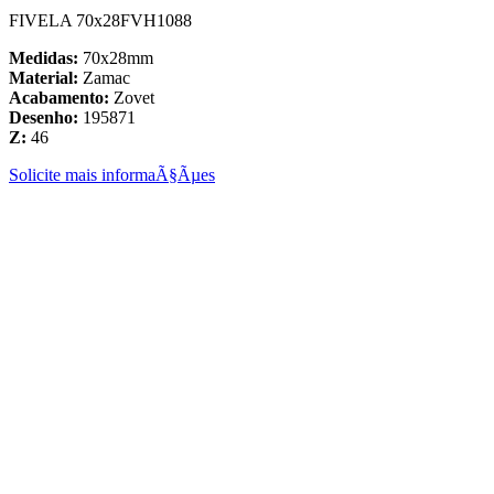
FIVELA 70x28FVH1088
Medidas:
70x28mm
Material:
Zamac
Acabamento:
Zovet
Desenho:
195871
Z:
46
Solicite mais informaÃ§Ãµes