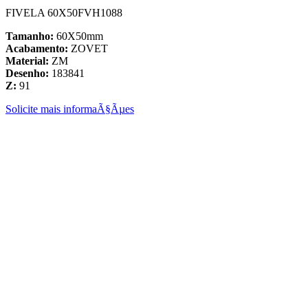
FIVELA 60X50FVH1088
Tamanho:
60X50mm
Acabamento:
ZOVET
Material:
ZM
Desenho:
183841
Z:
91
Solicite mais informaÃ§Ãµes