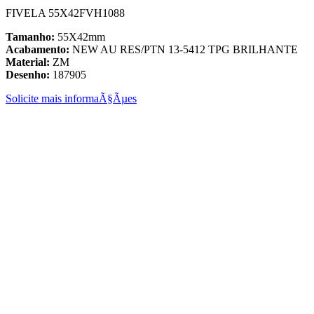
FIVELA 55X42FVH1088
Tamanho:
55X42mm
Acabamento:
NEW AU RES/PTN 13-5412 TPG BRILHANTE
Material:
ZM
Desenho:
187905
Solicite mais informaÃ§Ãµes