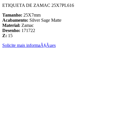
ETIQUETA DE ZAMAC 25X7PL616
Tamanho:
25X7mm
Acabamento:
Silver Sage Matte
Material:
Zamac
Desenho:
171722
Z:
15
Solicite mais informaÃ§Ãµes