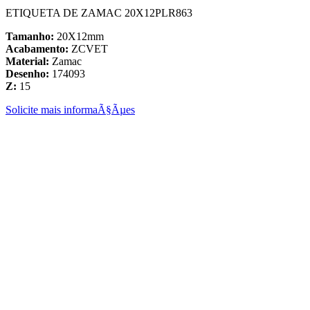
ETIQUETA DE ZAMAC 20X12PLR863
Tamanho:
20X12mm
Acabamento:
ZCVET
Material:
Zamac
Desenho:
174093
Z:
15
Solicite mais informaÃ§Ãµes