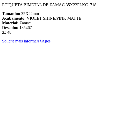
ETIQUETA BIMETAL DE ZAMAC 35X22PLKC1718
Tamanho:
35X22mm
Acabamento:
VIOLET SHINE/PINK MATTE
Material:
Zamac
Desenho:
185467
Z:
48
Solicite mais informaÃ§Ãµes