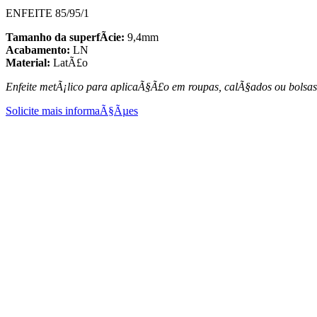
ENFEITE 85/95/1
Tamanho da superfÃ­cie:
9,4mm
Acabamento:
LN
Material:
LatÃ£o
Enfeite metÃ¡lico para aplicaÃ§Ã£o em roupas, calÃ§ados ou bolsa
Solicite mais informaÃ§Ãµes