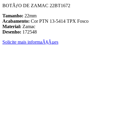
BOTÃƒO DE ZAMAC 22BT1672
Tamanho:
22mm
Acabamento:
Cor PTN 13-5414 TPX Fosco
Material:
Zamac
Desenho:
172548
Solicite mais informaÃ§Ãµes