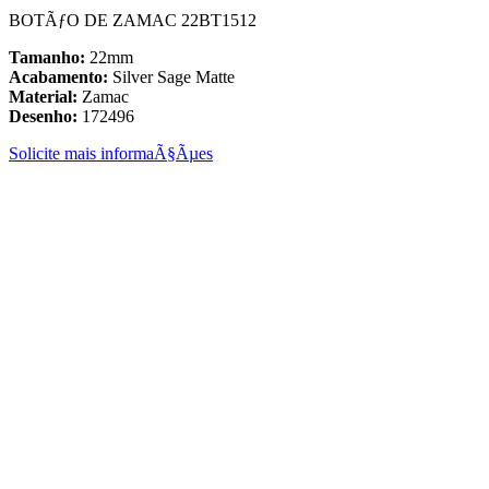
BOTÃƒO DE ZAMAC 22BT1512
Tamanho:
22mm
Acabamento:
Silver Sage Matte
Material:
Zamac
Desenho:
172496
Solicite mais informaÃ§Ãµes