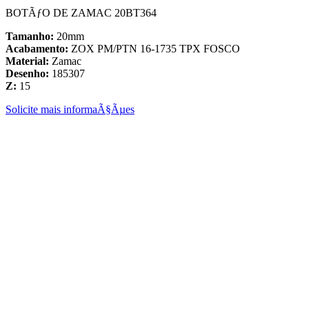
BOTÃƒO DE ZAMAC 20BT364
Tamanho:
20mm
Acabamento:
ZOX PM/PTN 16-1735 TPX FOSCO
Material:
Zamac
Desenho:
185307
Z:
15
Solicite mais informaÃ§Ãµes