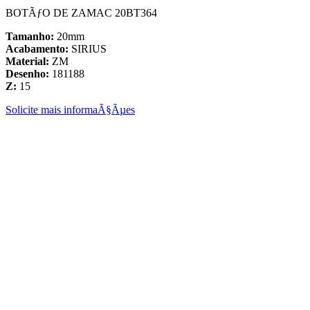
BOTÃƒO DE ZAMAC 20BT364
Tamanho:
20mm
Acabamento:
SIRIUS
Material:
ZM
Desenho:
181188
Z:
15
Solicite mais informaÃ§Ãµes