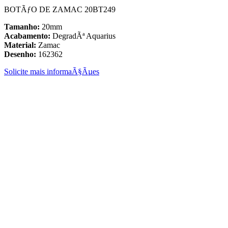
BOTÃƒO DE ZAMAC 20BT249
Tamanho:
20mm
Acabamento:
DegradÃª Aquarius
Material:
Zamac
Desenho:
162362
Solicite mais informaÃ§Ãµes