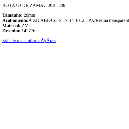
BOTÃƒO DE ZAMAC 20BT249
Tamanho:
20mm
Acabamento:
Â ZD ABE/Cor PTN 14-1012 TPX/Resina transparent
Material:
ZM
Desenho:
142776
Solicite mais informaÃ§Ãµes