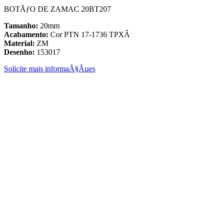
BOTÃƒO DE ZAMAC 20BT207
Tamanho:
20mm
Acabamento:
Cor PTN 17-1736 TPXÂ
Material:
ZM
Desenho:
153017
Solicite mais informaÃ§Ãµes