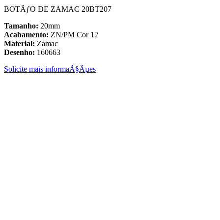
BOTÃƒO DE ZAMAC 20BT207
Tamanho:
20mm
Acabamento:
ZN/PM Cor 12
Material:
Zamac
Desenho:
160663
Solicite mais informaÃ§Ãµes