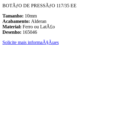
BOTÃƒO DE PRESSÃƒO 117/35 EE
Tamanho:
10mm
Acabamento:
Alderan
Material:
Ferro ou LatÃ£o
Desenho:
165046
Solicite mais informaÃ§Ãµes