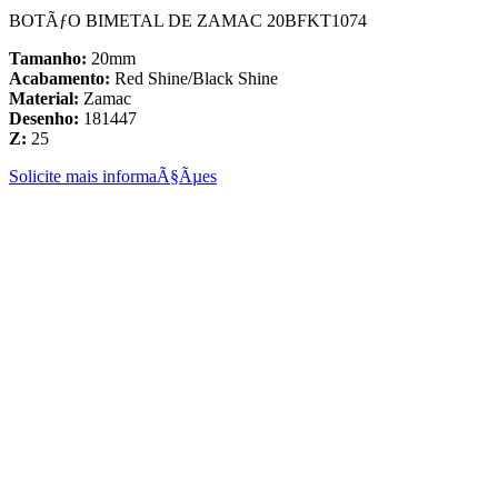
BOTÃƒO BIMETAL DE ZAMAC 20BFKT1074
Tamanho:
20mm
Acabamento:
Red Shine/Black Shine
Material:
Zamac
Desenho:
181447
Z:
25
Solicite mais informaÃ§Ãµes