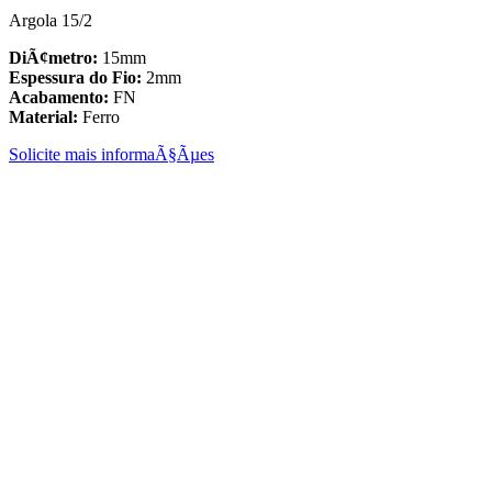
Argola 15/2
DiÃ¢metro:
15mm
Espessura do Fio:
2mm
Acabamento:
FN
Material:
Ferro
Solicite mais informaÃ§Ãµes